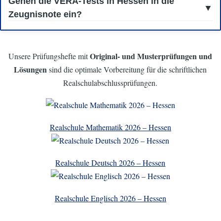
Gehen die VERA-Tests in Hessen in die
welchen Bereichen Ihr Kind gut abgeschnitten hat, und Ihnen Hinweise
Zeugnisnote ein?
für Bereiche zu geben, in denen Ihr Kind möglicherweise noch
Schwierigkeiten hat.
Nein, die VERA-Tests sind unbenotet und haben weder Einfluss auf
die Zeugnisnoten Ihres Kindes noch auf eine Entscheidung über
Original- und
Musterprüfungen und
Unsere Prüfungshefte mit
weiterführende Schulformen.
Lösungen
sind die optimale Vorbereitung für die schriftlichen
Realschulabschlussprüfungen.
Realschule Mathematik 2026 – Hessen
Realschule Deutsch 2026 – Hessen
Realschule Englisch 2026 – Hessen